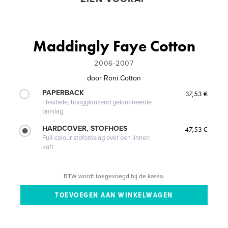
Maddingly Faye Cotton
2006-2007
door
Roni Cotton
PAPERBACK
37,53 €
Flexibele, hoogglanzend gelamineerde
omslag
HARDCOVER, STOFHOES
47,53 €
Full-colour stofomslag over een linnen
kaft
BTW wordt toegevoegd bij de kassa.