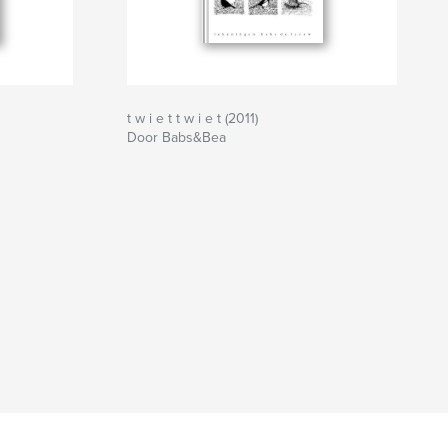
t w i e t t w i e t (2011)
Door Babs&Bea