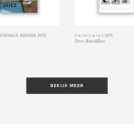
-CHEVAUX AGENDA 2012
t w i e t t w i e t 2011
Door Babs&Bea
BEKIJK MEER