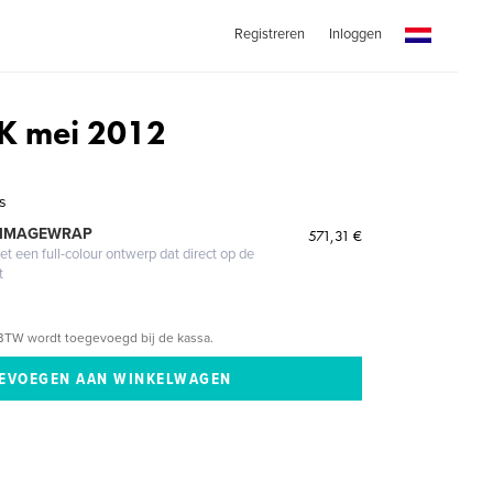
Registreren
Inloggen
K mei 2012
s
 IMAGEWRAP
571,31 €
 een full-colour ontwerp dat direct op de
t
BTW wordt toegevoegd bij de kassa.