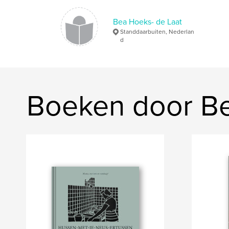
Bea Hoeks- de Laat
Standdaarbuiten, Nederlan
d
Boeken door Be