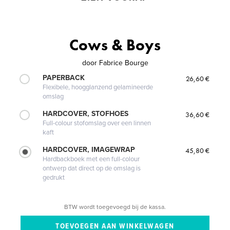
Cows & Boys
door
Fabrice Bourge
PAPERBACK
26,60 €
Flexibele, hoogglanzend gelamineerde
omslag
HARDCOVER, STOFHOES
36,60 €
Full-colour stofomslag over een linnen
kaft
HARDCOVER, IMAGEWRAP
45,80 €
Hardbackboek met een full-colour
ontwerp dat direct op de omslag is
gedrukt
BTW wordt toegevoegd bij de kassa.