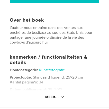
Over het boek
L'auteur nous entraîne dans des ventes aux
enchères de bestiaux au sud des Etats-Unis pour
partager une journée ordinaire de la vie des
cowboys d'aujourd'hui
kenmerken / functionaliteiten &
details
Hoofdcategorie:
Kunstfotografie
Projectoptie:
Standaard liggend, 25×20 cm
Aantal pagina's:
34
Datum publiceren:
ok 29, 2012
Taal
French
MEER...
Trefwoorden