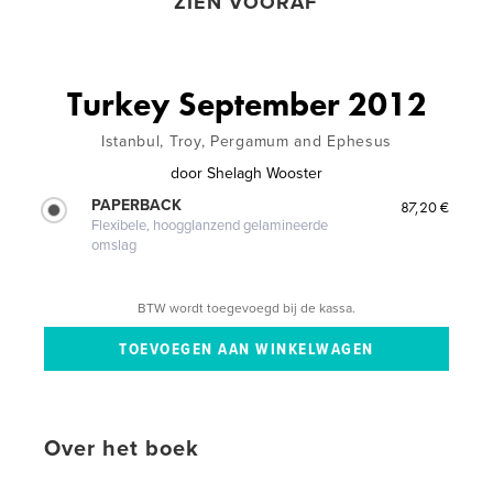
ZIEN VOORAF
Turkey September 2012
Istanbul, Troy, Pergamum and Ephesus
door
Shelagh Wooster
PAPERBACK
87,20 €
Flexibele, hoogglanzend gelamineerde
omslag
BTW wordt toegevoegd bij de kassa.
Over het boek