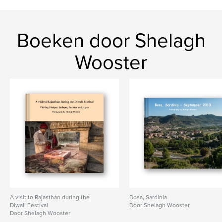
Boeken door Shelagh
Wooster
A visit to Rajasthan during the
Bosa, Sardinia
Diwali Festival
Door Shelagh Wooster
Door Shelagh Wooster