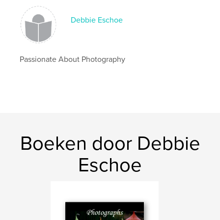
Flowers Book
Debbie Eschoe
,
Macro Flowers
,
Photography Book
,
Passionate About Photography
Debbie Photos
,
Debbie Eschoe
,
Nature
Boeken door Debbie
Eschoe