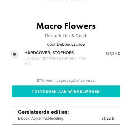
Macro Flowers
Through Life & Death
door
Debbie Eschoe
HARDCOVER, STOFHOES
127,64 €
Full-colour stofomslag over een linnen
kaft
BTW wordt toegevoegd bij de kassa.
Gerelateerde edities
51,22 €
E-book, Apple iPad-indeling