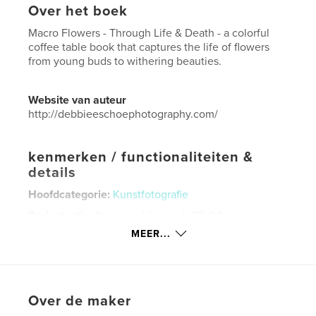
Over het boek
Macro Flowers - Through Life & Death - a colorful
coffee table book that captures the life of flowers
from young buds to withering beauties.
Website van auteur
http://debbieeschoephotography.com/
kenmerken / functionaliteiten &
details
Hoofdcategorie:
Kunstfotografie
Projectoptie:
Standaard liggend, 25×20 cm
Aantal pagina's:
82
MEER...
Datum publiceren:
dec 06, 2012
Taal
English
Trefwoorden
Over de maker
,
,
Coffee Table Book
Fine Arts Book