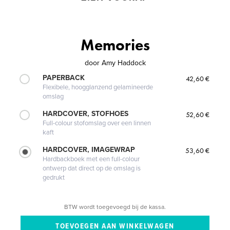
Memories
door
Amy Haddock
PAPERBACK
42,60 €
Flexibele, hoogglanzend gelamineerde
omslag
HARDCOVER, STOFHOES
52,60 €
Full-colour stofomslag over een linnen
kaft
HARDCOVER, IMAGEWRAP
53,60 €
Hardbackboek met een full-colour
ontwerp dat direct op de omslag is
gedrukt
BTW wordt toegevoegd bij de kassa.