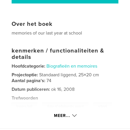
Over het boek
memories of our last year at school
kenmerken / functionaliteiten &
details
Hoofdcategorie:
Biografieën en memoires
Projectoptie:
Standaard liggend, 25×20 cm
Aantal pagina's:
74
Datum publiceren:
ok 16, 2008
Trefwoorden
,
,
,
leavers ball
duke of edinburghs award
school
MEER...
Peru