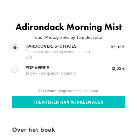
Adirondack Morning Mist
door
Photographs by Tom Bessette
HARDCOVER, STOFHOES
82,02 €
Full-colour stofomslag over een linnen
kaft
PDF-VERSIE
12,02 €
Te bekijken op ieder apparaat
BTW wordt toegevoegd bij de kassa.
Over het boek