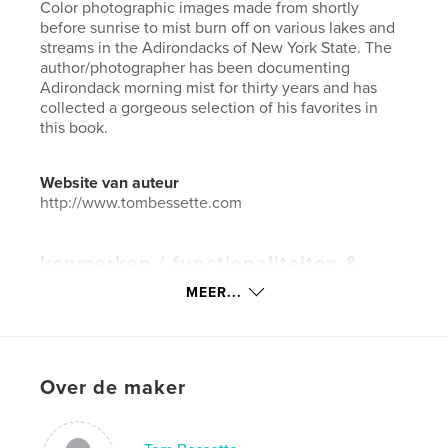
Color photographic images made from shortly
before sunrise to mist burn off on various lakes and
streams in the Adirondacks of New York State. The
author/photographer has been documenting
Adirondack morning mist for thirty years and has
collected a gorgeous selection of his favorites in
this book.
Website van auteur
http://www.tombessette.com
kenmerken / functionaliteiten &
details
MEER...
Hoofdcategorie:
Kunst & Fotografie
Projectoptie:
Standaard liggend, 25×20 cm
Aantal pagina's:
92
Over de maker
ISBN
Paperback: 9781367890299
Datum publiceren:
dec 14, 2012