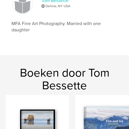
Tom Bessette
Delmar, NY USA
Taal
English
Trefwoorden
MFA Fine Art Photography. Married with one
,
,
,
,
Adirondack
mist
morning
fog
daughter
,
photograph
sunrise
,
paddling
,
lakes
,
streams
,
wilderness
Boeken door Tom
Bessette