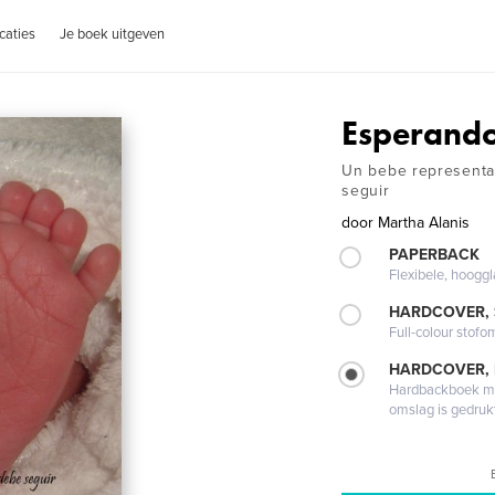
caties
Je boek uitgeven
Esperando
Un bebe representa
seguir
door
Martha Alanis
PAPERBACK
Flexibele, hoog
HARDCOVER,
Full-colour stofo
HARDCOVER,
Hardbackboek met
omslag is gedruk