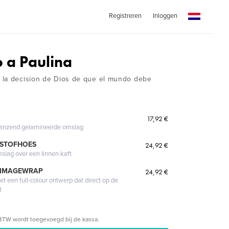
Registreren
Inloggen
 a Paulina
 la decision de Dios de que el mundo debe
17,92 €
glanzend gelamineerde omslag
 STOFHOES
24,92 €
mslag over een linnen kaft
 IMAGEWRAP
24,92 €
 een full-colour ontwerp dat direct op de
t
BTW wordt toegevoegd bij de kassa.