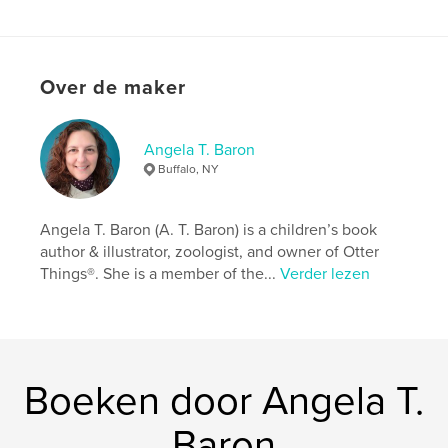
Projectoptie:
Klein vierkant, 18×18 cm
Aantal pagina's:
20
Datum publiceren:
nov 01, 2008
Over de maker
Taal
English
Trefwoorden
,
,
,
,
animals
nature
panda
children
Angela T. Baron
Buffalo, NY
discovery
Angela T. Baron (A. T. Baron) is a children’s book
author & illustrator, zoologist, and owner of Otter
Things®. She is a member of the...
Verder lezen
Boeken door Angela T.
Baron