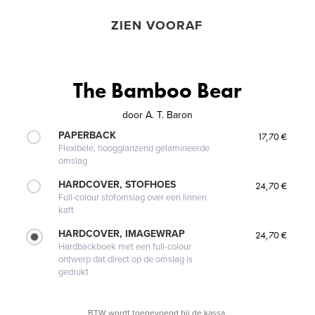
ZIEN VOORAF
The Bamboo Bear
door
A. T. Baron
PAPERBACK
17,70 €
Flexibele, hoogglanzend gelamineerde
omslag
HARDCOVER, STOFHOES
24,70 €
Full-colour stofomslag over een linnen
kaft
HARDCOVER, IMAGEWRAP
24,70 €
Hardbackboek met een full-colour
ontwerp dat direct op de omslag is
gedrukt
BTW wordt toegevoegd bij de kassa.