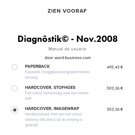
ZIEN VOORAF
Diagnôstik© - Nov.2008
Manual de usuario
door
word-business.com
PAPERBACK
495,45 €
Flexibele, hoogglanzend gelamineerde
omslag
HARDCOVER, STOFHOES
503,26 €
Full-colour stofomslag over een linnen
kaft
HARDCOVER, IMAGEWRAP
503,26 €
Hardbackboek met een full-colour
ontwerp dat direct op de omslag is
gedrukt