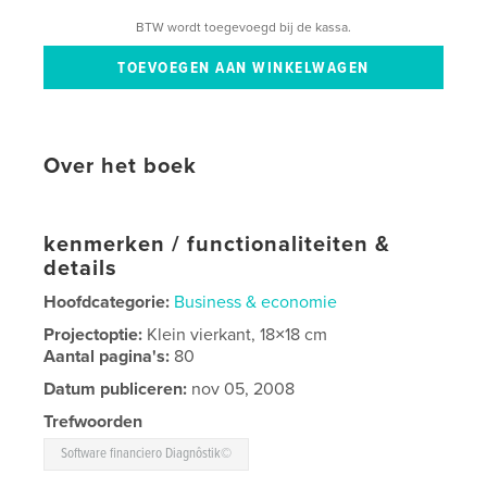
BTW wordt toegevoegd bij de kassa.
Over het boek
kenmerken / functionaliteiten &
details
Hoofdcategorie:
Business & economie
Projectoptie:
Klein vierkant, 18×18 cm
Aantal pagina's:
80
Datum publiceren:
nov 05, 2008
Trefwoorden
Software financiero Diagnôstik©