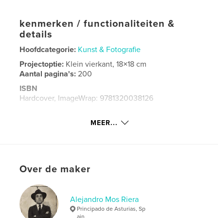
kenmerken / functionaliteiten &
details
Hoofdcategorie:
Kunst & Fotografie
Projectoptie:
Klein vierkant, 18×18 cm
Aantal pagina's:
200
ISBN
Hardcover, ImageWrap: 9781320038126
Paperback: 9781320038119
MEER...
Hardcover, stofhoes: 9781320038133
Datum publiceren:
mar 12, 2013
Taal
Spanish
Over de maker
Alejandro Mos Riera
Principado de Asturias, Sp
ain