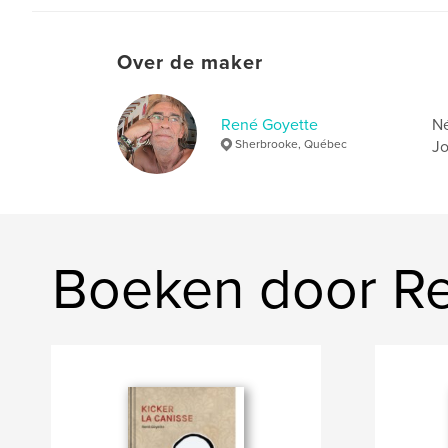
Over de maker
René Goyette
Né
Sherbrooke, Québec
Jo
Boeken door R