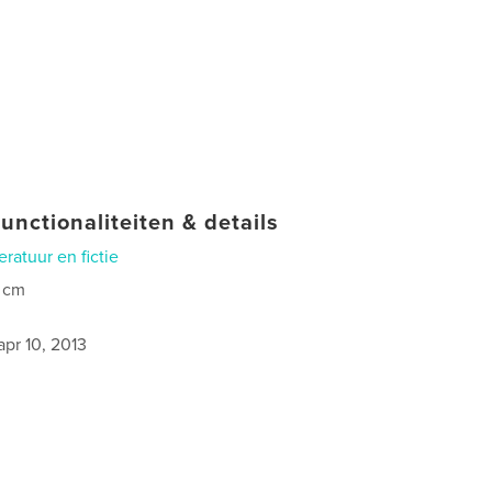
unctionaliteiten & details
teratuur en fictie
 cm
0
apr 10, 2013