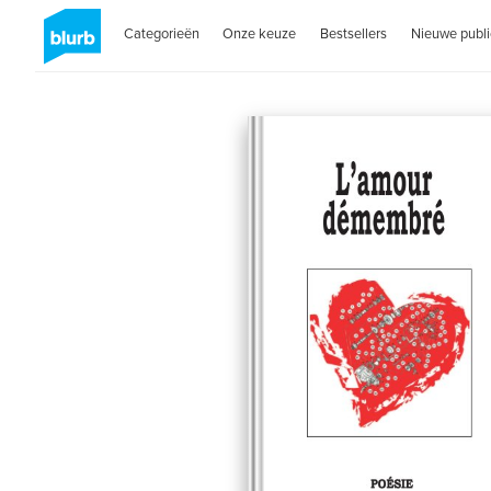
Categorieën
Onze keuze
Bestsellers
Nieuwe publi