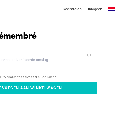
Registreren
Inloggen
démembré
11,13 €
glanzend gelamineerde omslag
BTW wordt toegevoegd bij de kassa.