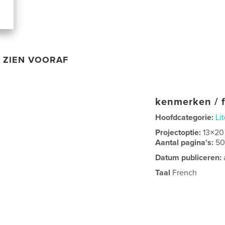
ZIEN VOORAF
kenmerken / f
Hoofdcategorie:
Li
Projectoptie:
13×20
Aantal pagina's:
5
Datum publiceren:
Taal
French