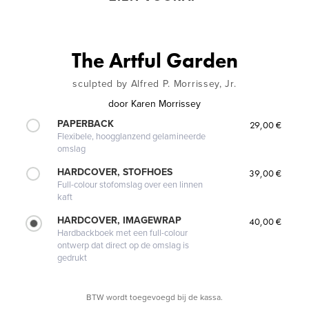
The Artful Garden
sculpted by Alfred P. Morrissey, Jr.
door
Karen Morrissey
PAPERBACK
29,00 €
Flexibele, hoogglanzend gelamineerde
omslag
HARDCOVER, STOFHOES
39,00 €
Full-colour stofomslag over een linnen
kaft
HARDCOVER, IMAGEWRAP
40,00 €
Hardbackboek met een full-colour
ontwerp dat direct op de omslag is
gedrukt
BTW wordt toegevoegd bij de kassa.