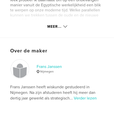
manier vanuit de Egyptische werkelijkheid een blik
te werpen op onze moderne tijd. Welke parallellen
kunnen we trekken tussen de oude en de nieuwe
farao’s? Daarbij is de toon eerst en vooral
humoristisch. Maar de ondertoon is serieus.
MEER...
kenmerken / functionaliteiten &
details
Over de maker
Hoofdcategorie:
Geschiedenis
Aanvullende categorieën
Religie en spiritualiteit
,
Frans Janssen
Humor
Nijmegen
Projectoptie:
13×20 cm
Aantal pagina's:
98
Frans Janssen heeft wiskunde gestudeerd in
Datum publiceren:
mei 21, 2013
Nijmegen. Na zijn afstuderen heeft hij meer dan
Taal
Dutch
dertig jaar gewerkt als strategisch...
Verder lezen
Trefwoorden
,
,
,
,
godsdienst
humor
filosofie
wiskunde