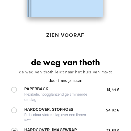
ZIEN VOORAF
de weg van thoth
de weg van thoth leidt naar het huis van ma-at
door
frans janssen
PAPERBACK
15,64 €
Flexibele, hoogglanzend gelamineerde
omslag
HARDCOVER, STOFHOES
24,82 €
Full-colour stofomslag over een linnen
kaft
HARDCOVER, IMAGEWRAP
23,85 €