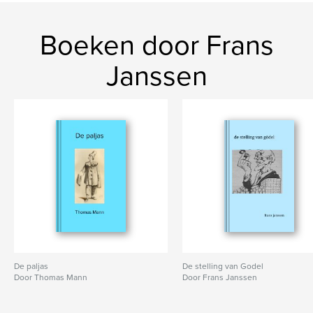
Egypte
Boeken door Frans
Janssen
De paljas
De stelling van Godel
Door Thomas Mann
Door Frans Janssen