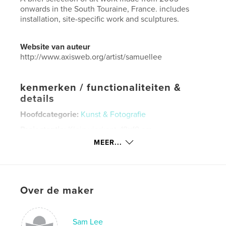
onwards in the South Touraine, France. includes
installation, site-specific work and sculptures.
Website van auteur
http://www.axisweb.org/artist/samuellee
kenmerken / functionaliteiten &
details
Hoofdcategorie:
Kunst & Fotografie
Projectoptie:
Klein vierkant, 18×18 cm
Aantal pagina's:
48
MEER...
ISBN
Paperback: 9781320130547
Hardcover, ImageWrap: 9781366312617
Over de maker
Datum publiceren:
jun 04, 2013
Taal
English
Sam Lee
Trefwoorden