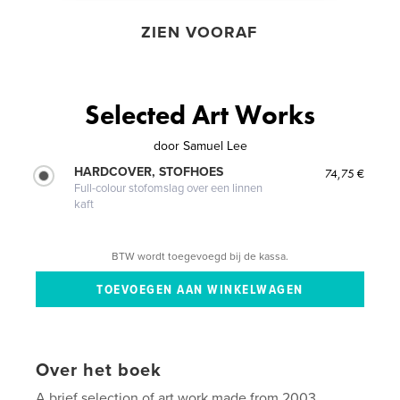
ZIEN VOORAF
Selected Art Works
door
Samuel Lee
HARDCOVER, STOFHOES
74,75 €
Full-colour stofomslag over een linnen
kaft
BTW wordt toegevoegd bij de kassa.
Over het boek
A brief selection of art work made from 2003