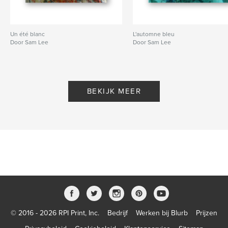
Un été blanc
L'automne bleu
Door Sam Lee
Door Sam Lee
BEKIJK MEER
© 2016 - 2026 RPI Print, Inc.
Bedrijf
Werken bij Blurb
Prijzen