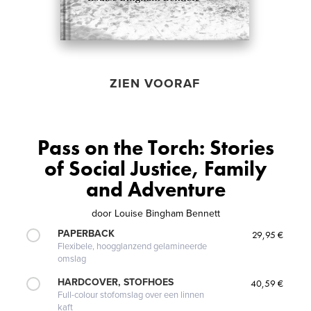
ZIEN VOORAF
Pass on the Torch: Stories
of Social Justice, Family
and Adventure
door
Louise Bingham Bennett
PAPERBACK
29,95 €
Flexibele, hoogglanzend gelamineerde
omslag
HARDCOVER, STOFHOES
40,59 €
Full-colour stofomslag over een linnen
kaft