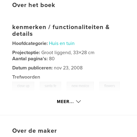
Over het boek
kenmerken / functionaliteiten &
details
Hoofdcategorie:
Huis en tuin
Projectoptie:
Groot liggend, 33×28 cm
Aantal pagina's:
80
Datum publiceren:
nov 23, 2008
Trefwoorden
,
,
,
,
close up
santa fe
new mexico
flowers
,
macro
photography
MEER...
,
photos
,
color
,
plants
,
nature
Over de maker