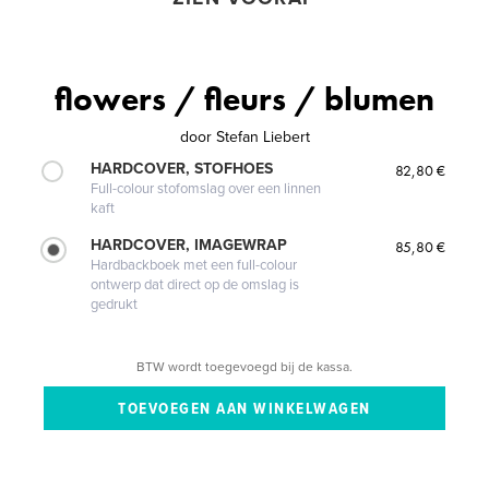
flowers / fleurs / blumen
door
Stefan Liebert
HARDCOVER, STOFHOES
82,80 €
Full-colour stofomslag over een linnen
kaft
HARDCOVER, IMAGEWRAP
85,80 €
Hardbackboek met een full-colour
ontwerp dat direct op de omslag is
gedrukt
BTW wordt toegevoegd bij de kassa.