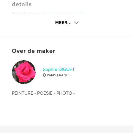
details
Hoofdcategorie:
Kunst & Fotografie
Projectoptie:
Standaard staand, 20×25 cm
MEER...
Aantal pagina's:
50
Datum publiceren:
jul 16, 2013
Taal
French
Over de maker
Trefwoorden
,
,
,
Campagne
Gloriette
Jardin
Bonheur
Sophie DIGUET
PARIS FRANCE
PEINTURE - POESIE - PHOTO -