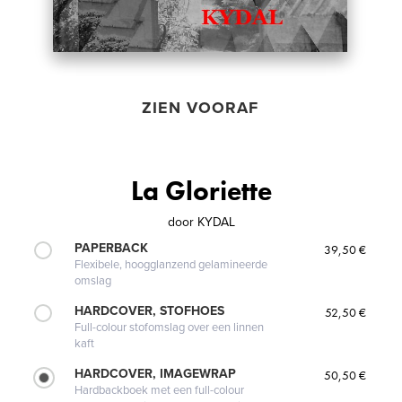
ZIEN VOORAF
La Gloriette
door
KYDAL
PAPERBACK
39,50 €
Flexibele, hoogglanzend gelamineerde
omslag
HARDCOVER, STOFHOES
52,50 €
Full-colour stofomslag over een linnen
kaft
HARDCOVER, IMAGEWRAP
50,50 €
Hardbackboek met een full-colour