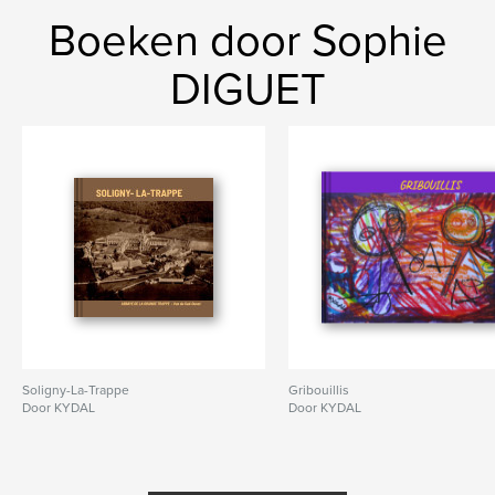
Boeken door Sophie
DIGUET
Soligny-La-Trappe
Gribouillis
Door KYDAL
Door KYDAL