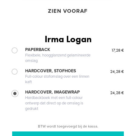
ZIEN VOORAF
Irma Logan
PAPERBACK
17,28 €
Flexibele, hoogglanzend gelamineerde
omslag
HARDCOVER, STOFHOES
24,28 €
Full-colour stofomslag over een linnen
kaft
HARDCOVER, IMAGEWRAP
24,28 €
Hardbackboek met een full-colour
ontwerp dat direct op de omslag is
gedrukt
BTW wordt toegevoegd bij de kassa.