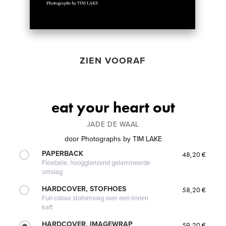
ZIEN VOORAF
eat your heart out
JADE DE WAAL
door
Photographs by TIM LAKE
PAPERBACK
48,20 €
Flexibele, hoogglanzend gelamineerde
omslag
HARDCOVER, STOFHOES
58,20 €
Full-colour stofomslag over een linnen
kaft
HARDCOVER, IMAGEWRAP
59,20 €