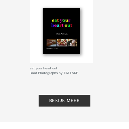
eat your heart out
Door Photographs by TIM LAKE
BEKIJK MEER