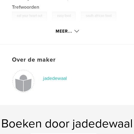
Trefwoorden
,
,
eat your heart out
easy food
south african food
,
easy-to-do recipes
,
tim lake
,
jadedewaal
,
MEER...
teenagers
,
students
Over de maker
jadedewaal
Boeken door jadedewaal