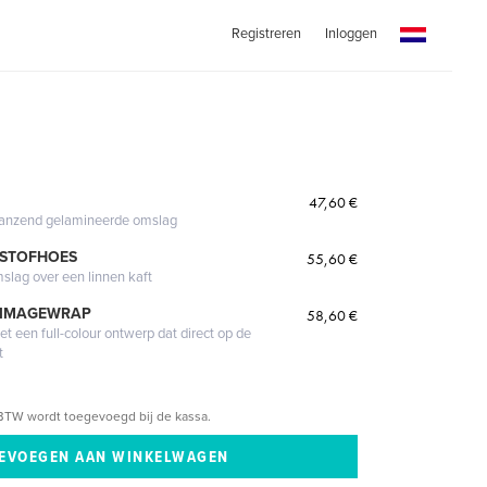
Registreren
Inloggen
47,60 €
glanzend gelamineerde omslag
 STOFHOES
55,60 €
mslag over een linnen kaft
 IMAGEWRAP
58,60 €
 een full-colour ontwerp dat direct op de
t
BTW wordt toegevoegd bij de kassa.