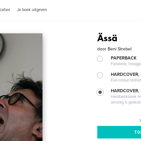
caties
Je boek uitgeven
Ässä
door
Beni Strebel
PAPERBACK
Flexibele, hoog
HARDCOVER,
Full-colour stofo
HARDCOVER,
Hardbackboek met
omslag is gedruk