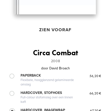
ZIEN VOORAF
Circa Combat
2008
door
David Broach
PAPERBACK
56,20 €
Flexibele, hoogglanzend gelamineerde
omslag
HARDCOVER, STOFHOES
66,20 €
Full-colour stofomslag over een linnen
kaft
HARDCOVER, IMAGEWRAP
67,20 €