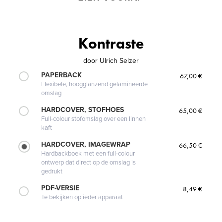
Kontraste
door
Ulrich Selzer
PAPERBACK
67,00 €
Flexibele, hoogglanzend gelamineerde
omslag
HARDCOVER, STOFHOES
65,00 €
Full-colour stofomslag over een linnen
kaft
HARDCOVER, IMAGEWRAP
66,50 €
Hardbackboek met een full-colour
ontwerp dat direct op de omslag is
gedrukt
PDF-VERSIE
8,49 €
Te bekijken op ieder apparaat