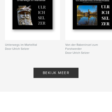
Unterwegs im Martelltal
Von der Rabeninsel zum
Door Ulrich Selzer
Forstwerder
Door Ulrich Selzer
BEKIJK MEER