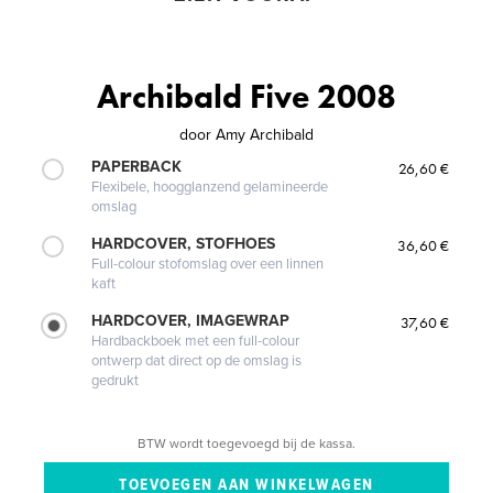
Archibald Five 2008
door
Amy Archibald
PAPERBACK
26,60 €
Flexibele, hoogglanzend gelamineerde
omslag
HARDCOVER, STOFHOES
36,60 €
Full-colour stofomslag over een linnen
kaft
HARDCOVER, IMAGEWRAP
37,60 €
Hardbackboek met een full-colour
ontwerp dat direct op de omslag is
gedrukt
BTW wordt toegevoegd bij de kassa.