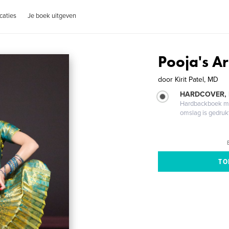
caties
Je boek uitgeven
Pooja's A
door
Kirit Patel, MD
HARDCOVER,
Hardbackboek met
omslag is gedruk