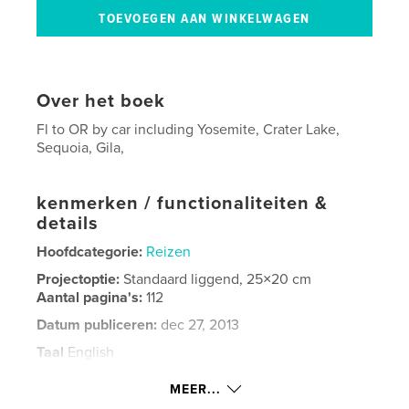
Over het boek
Fl to OR by car including Yosemite, Crater Lake,
Sequoia, Gila,
kenmerken / functionaliteiten &
details
Hoofdcategorie:
Reizen
Projectoptie:
Standaard liggend, 25×20 cm
Aantal pagina's:
112
Datum publiceren:
dec 27, 2013
Taal
English
Trefwoorden
MEER...
,
,
Crater Lake
Yosemite
Gila