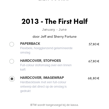
2013 - The First Half
January - June
door
Jeff and Sherry Fortune
PAPERBACK
57,80 €
Flexibele, hoogglanzend gelamineerde
omslag
HARDCOVER, STOFHOES
67,80 €
Full-colour stofomslag over een linnen
kaft
HARDCOVER, IMAGEWRAP
68,80 €
Hardbackboek met een full-colour
ontwerp dat direct op de omslag is
gedrukt
BTW wordt toegevoegd bij de kassa.