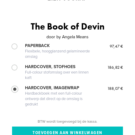
The Book of Devin
door
by Angela Means
PAPERBACK
97,47 €
Flexibele, hoogglanzend gelamineerde
omslag
HARDCOVER, STOFHOES
186,82 €
Full-colour stofomslag over een linnen
kaft
HARDCOVER, IMAGEWRAP
188,07 €
Hardbackboek met een full-colour
ontwerp dat direct op de omslag is
gedrukt
BTW wordt toegevoegd bij de kassa.