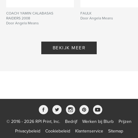
COACH YAMIN CALABASAS
FAULK
RAIDERS 2008
Door Angela Means
Door Angela Means
BEKIJK MEER
© 2016 - 2026 RPI Print, Inc.
Bedrijf
Werken bij Blurb
Prijzen
Privacybeleid
Cookiebeleid
Klantenservice
Sitemap