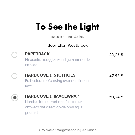
To See the Light
nature mandalas
door
Ellen Westbrook
PAPERBACK
33,26 €
Flexibele, hoogglanzend gelamineerde
omslag
HARDCOVER, STOFHOES
47,53 €
Full-colour stofomslag over een linnen
kaft
HARDCOVER, IMAGEWRAP
50,24 €
Hardbackboek met een full-colour
ontwerp dat direct op de omslag is
gedrukt
BTW wordt toegevoegd bij de kassa.