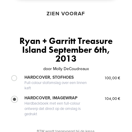
ZIEN VOORAF
Ryan + Garritt Treasure
Island September 6th,
2013
door
Molly DeCoudreaux
HARDCOVER, STOFHOES
100,00 €
Full-colour stofomslag over een linnen
kaft
HARDCOVER, IMAGEWRAP
104,00 €
Hardbackboek met een full-colour
ontwerp dat direct op de omslag is
gedrukt
BTW wordt toegevoegd bij de kassa.