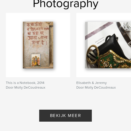
Photography
This is a Notebook, 2014
Elisabeth & Jeremy
Door Molly DeCoudreaux
Door Molly DeCoudreaux
BEKIJK MEER