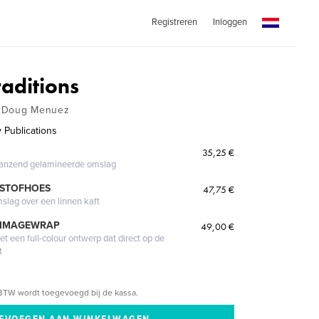
Registreren
Inloggen
aditions
f Doug Menuez
 Publications
35,25 €
glanzend gelamineerde omslag
 STOFHOES
47,75 €
mslag over een linnen kaft
 IMAGEWRAP
49,00 €
 een full-colour ontwerp dat direct op de
t
BTW wordt toegevoegd bij de kassa.