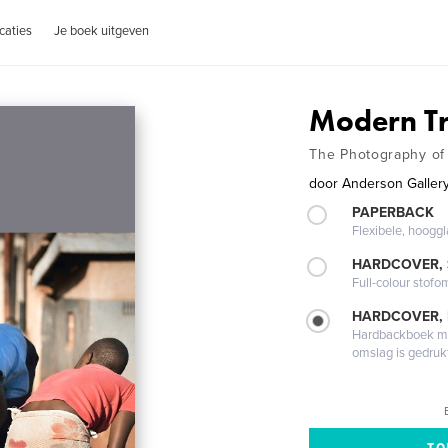
caties
Je boek uitgeven
Modern Tr
The Photography o
door
Anderson Gallery
PAPERBACK
Flexibele, hoog
HARDCOVER,
Full-colour stofo
HARDCOVER,
Hardbackboek met
omslag is gedruk