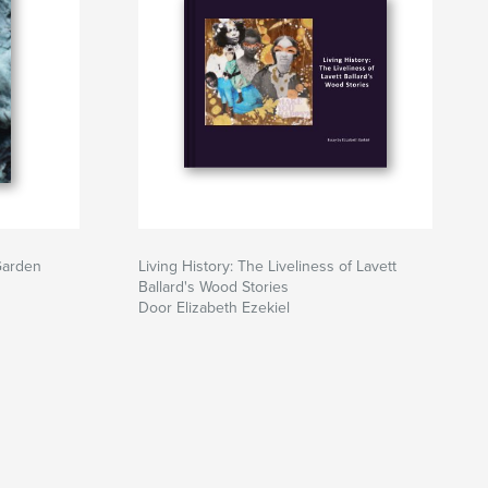
Garden
Living History: The Liveliness of Lavett
Ballard's Wood Stories
Door Elizabeth Ezekiel