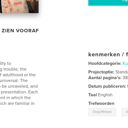
ZIEN VOORAF
kenmerken / f
lity to
Hoofdcategorie:
Ku
 trouble, the
Projectoptie:
Stand
f adulthood or the
Aantal pagina's:
38
universal. The
to be unraveled, and
Datum publiceren:
c presentation. Each
Taal
English
ent in which the
ch are familiar in
Trefwoorden
,
Doug Menuez
A