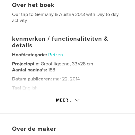
Over het boek
Our trip to Germany & Austria 2013 with Day to day
activity
kenmerken / functionaliteiten &
details
Hoofdcategorie:
Reizen
Projectoptie:
Groot liggend, 33×28 cm
Aantal pagina's:
188
Datum publiceren:
mar 22, 2014
Taal
English
Trefwoorden
MEER...
,
,
Germany
Austria
Winnick
Over de maker