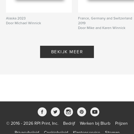
Alaska 2023
France, Germany and Switzerland
Door Michael Winnick
2019
Door Mike and Karen Winnick
BEKIJK MEER
© 2016 - 2026 RPI Print, Inc.
Bedrijf
Werken bij Blurb
Prijzen
Privacybeleid
Cookiebeleid
Klantenservice
Sitemap