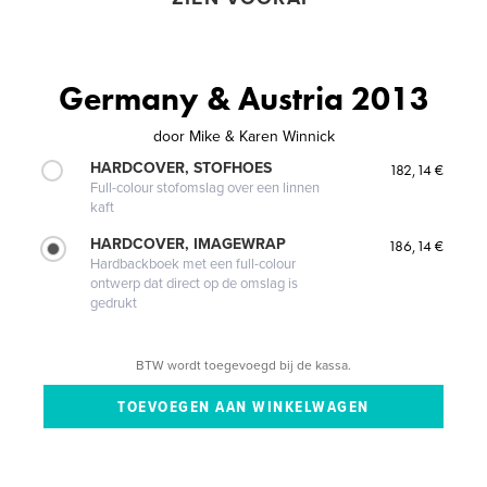
Germany & Austria 2013
door
Mike & Karen Winnick
HARDCOVER, STOFHOES
182,14 €
Full-colour stofomslag over een linnen
kaft
HARDCOVER, IMAGEWRAP
186,14 €
Hardbackboek met een full-colour
ontwerp dat direct op de omslag is
gedrukt
BTW wordt toegevoegd bij de kassa.