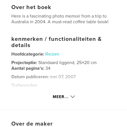
Over het boek
Here is a fascinating photo memoir from a trip to
Australia in 2004. A must-read coffee table book!
kenmerken / functionaliteiten &
details
Hoofdcategorie:
Reizen
Projectoptie:
Standaard liggend, 25×20 cm
Aantal pagina's:
34
Datum publiceren:
mei 07, 2007
Trefwoorden
,
,
,
,
Australia
Travel
Tropical
Tropics
MEER...
,
Koala
Sydney
Over de maker