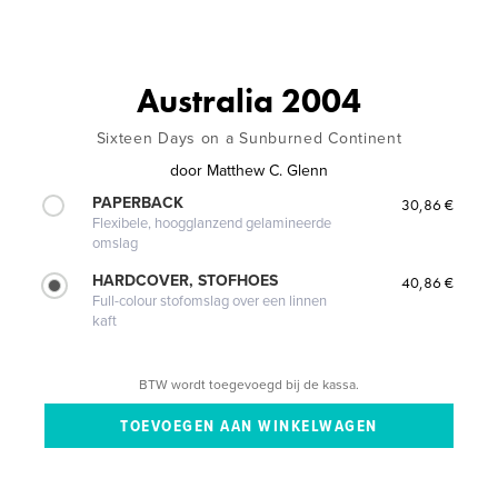
Australia 2004
Sixteen Days on a Sunburned Continent
door
Matthew C. Glenn
PAPERBACK
30,86 €
Flexibele, hoogglanzend gelamineerde
omslag
HARDCOVER, STOFHOES
40,86 €
Full-colour stofomslag over een linnen
kaft
BTW wordt toegevoegd bij de kassa.