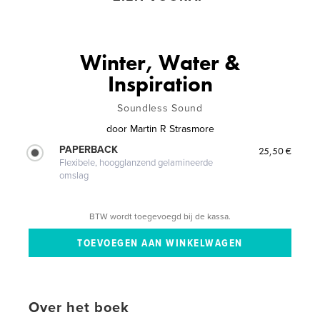
Winter, Water &
Inspiration
Soundless Sound
door
Martin R Strasmore
PAPERBACK
25,50 €
Flexibele, hoogglanzend gelamineerde
omslag
BTW wordt toegevoegd bij de kassa.
Over het boek