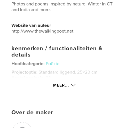
Photos and poems inspired by nature. Winter in CT
and India and more.
Website van auteur
http://www.thewalkingpoet.net
kenmerken / functionaliteiten &
details
Hoofdcategorie:
Poëzie
Projectoptie:
Standaard liggend, 25×20 cm
Aantal pagina's:
22
MEER...
Datum publiceren:
mar 26, 2014
Taal
English
Trefwoorden
,
,
,
Over de maker
Poetry
ice and water
spirit
Self