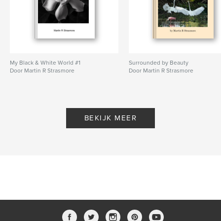
My Black & White World #1
Surrounded by Beauty
Door Martin R Strasmore
Door Martin R Strasmore
BEKIJK MEER