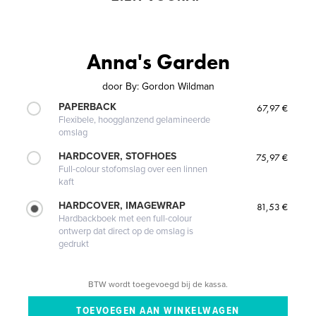
Anna's Garden
door
By: Gordon Wildman
PAPERBACK
67,97 €
Flexibele, hoogglanzend gelamineerde
omslag
HARDCOVER, STOFHOES
75,97 €
Full-colour stofomslag over een linnen
kaft
HARDCOVER, IMAGEWRAP
81,53 €
Hardbackboek met een full-colour
ontwerp dat direct op de omslag is
gedrukt
BTW wordt toegevoegd bij de kassa.