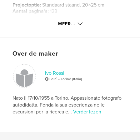
Projectoptie:
Standaard staand, 20×25 cm
Aantal pagina's:
128
Datum publiceren:
mar 30, 2014
MEER...
Taal
Italian
Trefwoorden
,
,
parchi nazionali
national park
america
Over de maker
Ivo Rossi
Leinì - Torino (Italia)
Nato il 17/10/1955 a Torino. Appassionato fotografo
autodidatta. Fonda la sua esperienza nelle
escursioni per la ricerca e...
Verder lezen