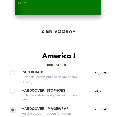
ZIEN VOORAF
America !
door
Ivo Rossi
PAPERBACK
64,20 €
Flexibele, hoogglanzend gelamineerde
omslag
HARDCOVER, STOFHOES
74,20 €
Full-colour stofomslag over een linnen
kaft
HARDCOVER, IMAGEWRAP
75,20 €
Hardbackboek met een full-colour