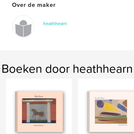
Over de maker
Art painting cornwall katy brown abstract oil landscape seascape
tamar river plymouth torpoint rame millbrook edgcumbe maker
romantic etherial fogotton corner
heathhearn
Boeken door heathhearn