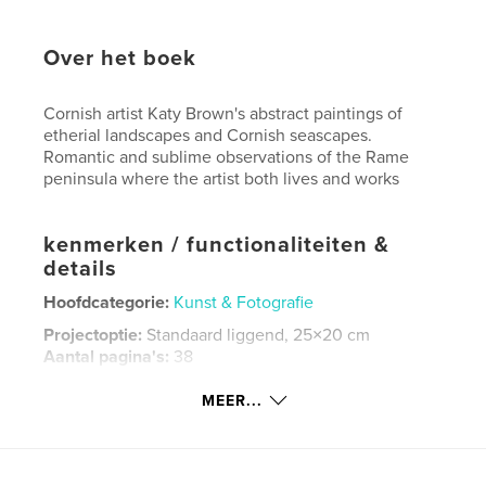
Over het boek
Cornish artist Katy Brown's abstract paintings of
etherial landscapes and Cornish seascapes.
Romantic and sublime observations of the Rame
peninsula where the artist both lives and works
kenmerken / functionaliteiten &
details
Hoofdcategorie:
Kunst & Fotografie
Projectoptie:
Standaard liggend, 25×20 cm
Aantal pagina's:
38
Datum publiceren:
apr 08, 2014
MEER...
Taal
English
Trefwoorden
,