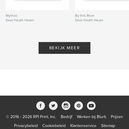
Mythos
By this River
Door Heath Hearn
Door Heath Hearn
BEKIJK MEER
© 2016 - 2026 RPI Print, Inc.
Bedrijf
Werken bij Blurb
Prijzen
Privacybeleid
Cookiebeleid
Klantenservice
Sitemap