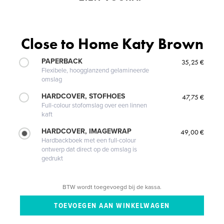
Close to Home Katy Brown
PAPERBACK
35,25 €
Flexibele, hoogglanzend gelamineerde
omslag
HARDCOVER, STOFHOES
47,75 €
Full-colour stofomslag over een linnen
kaft
HARDCOVER, IMAGEWRAP
49,00 €
Hardbackboek met een full-colour
ontwerp dat direct op de omslag is
gedrukt
BTW wordt toegevoegd bij de kassa.