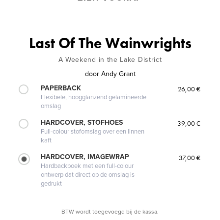
Last Of The Wainwrights
A Weekend in the Lake District
door
Andy Grant
PAPERBACK
26,00 €
Flexibele, hoogglanzend gelamineerde
omslag
HARDCOVER, STOFHOES
39,00 €
Full-colour stofomslag over een linnen
kaft
HARDCOVER, IMAGEWRAP
37,00 €
Hardbackboek met een full-colour
ontwerp dat direct op de omslag is
gedrukt
BTW wordt toegevoegd bij de kassa.