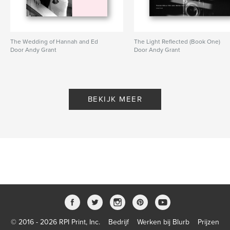
The Wedding of Hannah and Ed
The Light Reflected (Book One)
Door Andy Grant
Door Andy Grant
BEKIJK MEER
© 2016 - 2026 RPI Print, Inc.
Bedrijf
Werken bij Blurb
Prijzen