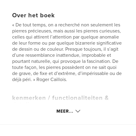
Over het boek
« De tout temps, on a recherché non seulement les
pierres précieuses, mais aussi les pierres curieuses,
celles qui attirent l’attention par quelque anomalie
de leur forme ou par quelque bizarrerie significative
de dessin ou de couleur. Presque toujours, il s’agit
d’une ressemblance inattendue, improbable et
pourtant naturelle, qui provoque la fascination. De
toute façon, les pierres possèdent on ne sait quoi
de grave, de fixe et d’extrême, d’impérissable ou de
déjà péri. » Roger Caillois.
kenmerken / functionaliteiten &
details
MEER...
Hoofdcategorie:
Kunst & Fotografie
Projectoptie:
15×23 cm
Aantal pagina's:
64