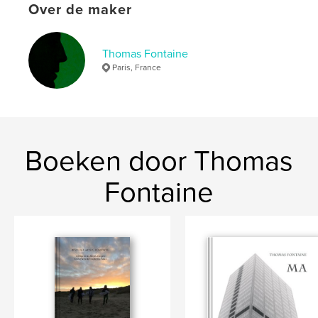
Datum publiceren:
mei 19, 2014
Over de maker
Taal
French
Trefwoorden
Thomas Fontaine
,
,
,
Paris, France
ruine
uranium
pierre
nucleaire
Boeken door Thomas
Fontaine