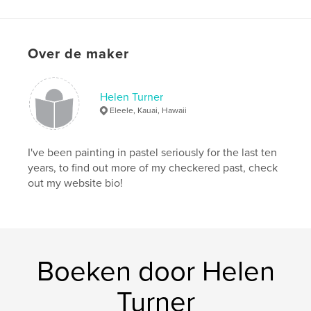
Hoofdcategorie:
Beeldende kunst
Aanvullende categorieën
Verenigde Staten (VS)
,
Over de maker
Kunst & Fotografie
Projectoptie:
Standaard liggend, 25×20 cm
Aantal pagina's:
30
Helen Turner
Datum publiceren:
jul 05, 2014
Eleele, Kauai, Hawaii
Taal
English
Trefwoorden
I've been painting in pastel seriously for the last ten
years, to find out more of my checkered past, check
,
,
,
oil
pastel
fine art paintings
out my website bio!
hawaiilandscape
Boeken door Helen
Turner