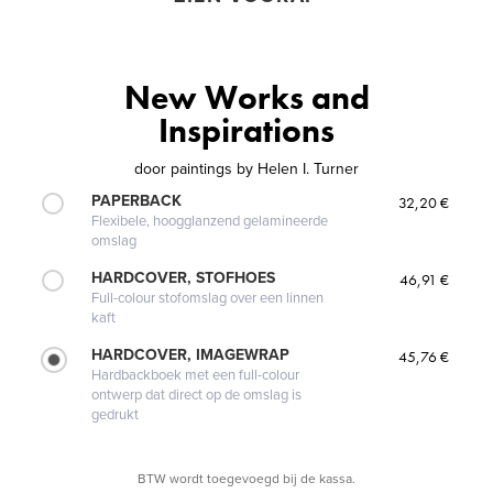
New Works and
Inspirations
door
paintings by Helen I. Turner
PAPERBACK
32,20 €
Flexibele, hoogglanzend gelamineerde
omslag
HARDCOVER, STOFHOES
46,91 €
Full-colour stofomslag over een linnen
kaft
HARDCOVER, IMAGEWRAP
45,76 €
Hardbackboek met een full-colour
ontwerp dat direct op de omslag is
gedrukt
BTW wordt toegevoegd bij de kassa.