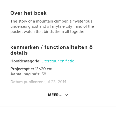
Over het boek
The story of a mountain climber, a mysterious
undersea ghost and a fairytale city - and of the
pocket watch that binds them all together.
kenmerken / functionaliteiten &
details
Hoofdcategorie:
Literatuur en fictie
Projectoptie:
13×20 cm
Aantal pagina's:
58
Datum publiceren:
jul 23, 2014
Taal
English
MEER...
Trefwoorden
,
,
deep sea diver
father and son
mounatin climber