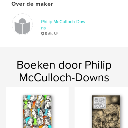
,
pocket watch
,
diver
,
woodland
,
Over de maker
history
,
fairytale
,
city
,
lichen
,
Philip McCulloch-Dow
explorer
,
ghost
ns
Bath, UK
Boeken door Philip
McCulloch-Downs