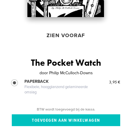
ZIEN VOORAF
The Pocket Watch
door
Philip McCulloch-Downs
PAPERBACK
3,95 €
Flexibele, hoogglanzend gelamineerde
omslag
BTW wordt toegevoegd bij de kassa.