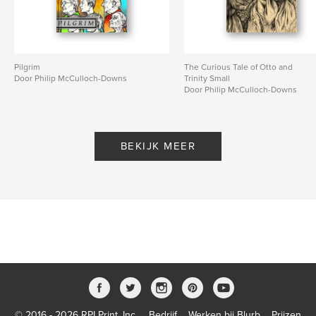
Pilgrim
The Curious Tale of Otto and
Door Philip McCulloch-Downs
Trinity Small
Door Philip McCulloch-Downs
BEKIJK MEER
© 2016 - 2026 RPI Print, Inc.
Bedrijf
Werken bij Blurb
Prijzen