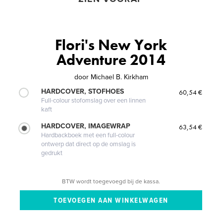
Flori's New York
Adventure 2014
door
Michael B. Kirkham
HARDCOVER, STOFHOES
60,54 €
Full-colour stofomslag over een linnen
kaft
HARDCOVER, IMAGEWRAP
63,54 €
Hardbackboek met een full-colour
ontwerp dat direct op de omslag is
gedrukt
BTW wordt toegevoegd bij de kassa.