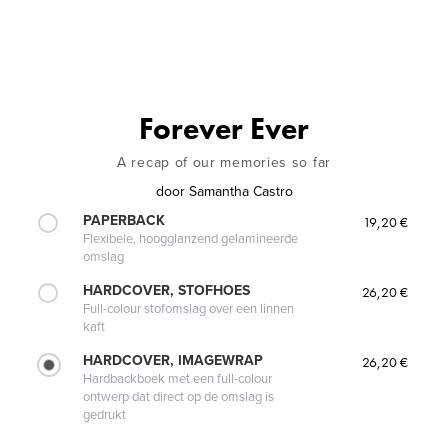
Forever Ever
A recap of our memories so far
door
Samantha Castro
PAPERBACK
19,20 €
Flexibele, hoogglanzend gelamineerde
omslag
HARDCOVER, STOFHOES
26,20 €
Full-colour stofomslag over een linnen
kaft
HARDCOVER, IMAGEWRAP
26,20 €
Hardbackboek met een full-colour
ontwerp dat direct op de omslag is
gedrukt