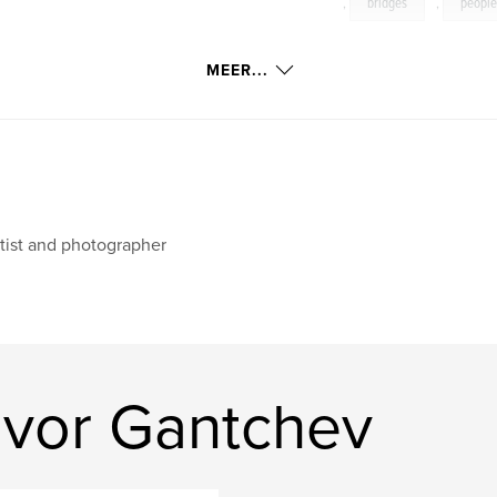
,
bridges
,
peopl
MEER...
tist and photographer
vor Gantchev