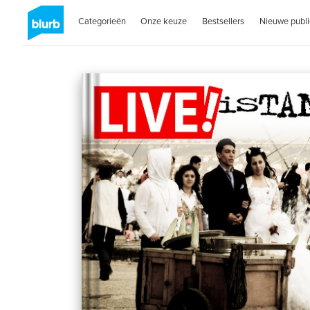
Categorieën
Onze keuze
Bestsellers
Nieuwe publi