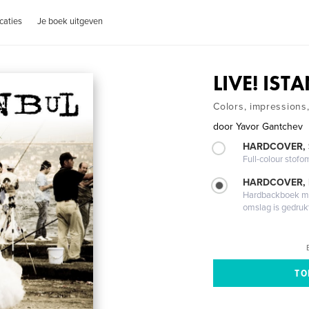
caties
Je boek uitgeven
LIVE! IST
Colors, impressions,
door
Yavor Gantchev
HARDCOVER,
Full-colour stofo
HARDCOVER,
Hardbackboek met
omslag is gedruk