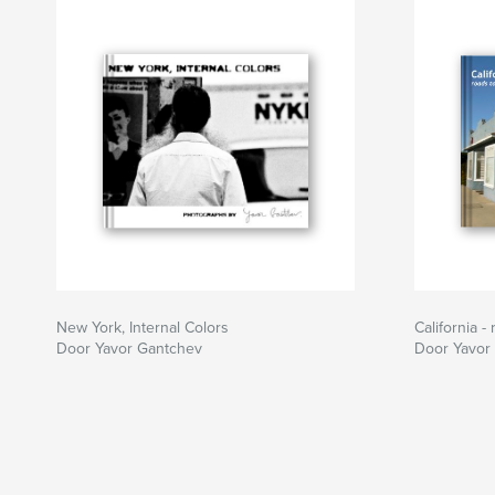
New York, Internal Colors
California -
Door Yavor Gantchev
Door Yavor