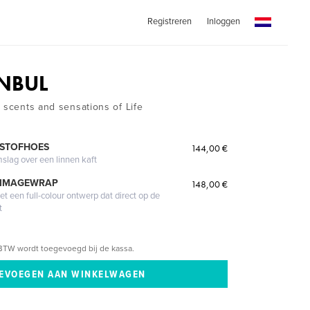
Registreren
Inloggen
ANBUL
 scents and sensations of Life
 STOFHOES
144,00 €
mslag over een linnen kaft
 IMAGEWRAP
148,00 €
 een full-colour ontwerp dat direct op de
t
BTW wordt toegevoegd bij de kassa.