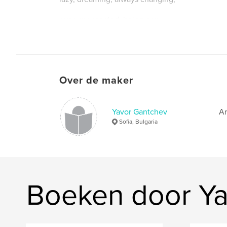
ever unexpected, being now...
Over de maker
Yavor Gantchev
Ar
Sofia, Bulgaria
Boeken door Ya