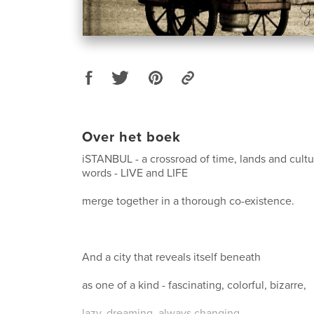
Over het boek
iSTANBUL - a crossroad of time, lands and cult
words - LIVE and LIFE
merge together in a thorough co-existence.
And a city that reveals itself beneath
as one of a kind - fascinating, colorful, bizarre,
lazy, dreaming, always changing,