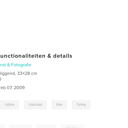
unctionaliteiten & details
nst & Fotografie
 liggend, 33×28 cm
0
feb 07, 2009
,
,
,
,
culture
crossroad
time
Turkey