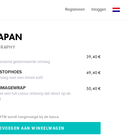
Registreren
Inloggen
JAPAN
GRAPHY
39,40 €
glanzend gelamineerde omslag
 STOFHOES
49,40 €
mslag over een linnen kaft
 IMAGEWRAP
50,40 €
 een full-colour ontwerp dat direct op de
t
BTW wordt toegevoegd bij de kassa.