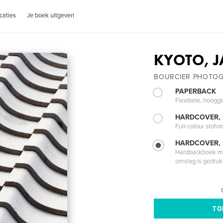
caties
Je boek uitgeven
KYOTO, 
BOURCIER PHOTO
PAPERBACK
Flexibele, hoog
HARDCOVER,
Full-colour stofo
HARDCOVER,
Hardbackboek met
omslag is gedruk