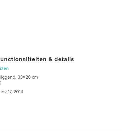
unctionaliteiten & details
izen
 liggend, 33×28 cm
0
nov 17, 2014