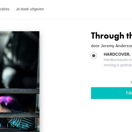
caties
Je boek uitgeven
Through t
door
Jeremy Anderso
HARDCOVER,
Hardbackboek met
omslag is gedruk