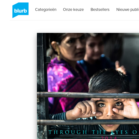
Categorieën
Onze keuze
Bestsellers
Nieuwe publi