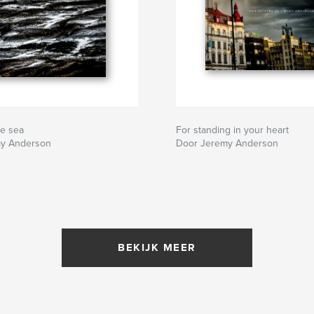
he sea
For standing in your heart
y Anderson
Door Jeremy Anderson
BEKIJK MEER