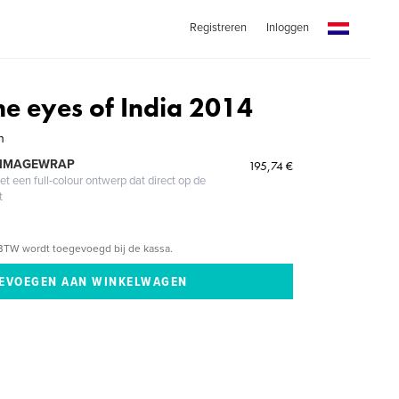
Registreren
Inloggen
he eyes of India 2014
n
 IMAGEWRAP
195,74 €
 een full-colour ontwerp dat direct op de
t
BTW wordt toegevoegd bij de kassa.