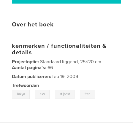
Over het boek
kenmerken / functionaliteiten &
details
Projectoptie:
Standaard liggend, 25×20 cm
Aantal pagina's:
66
Datum publiceren:
feb 19, 2009
Trefwoorden
,
,
,
Tokyo
akv
st.joost
fren