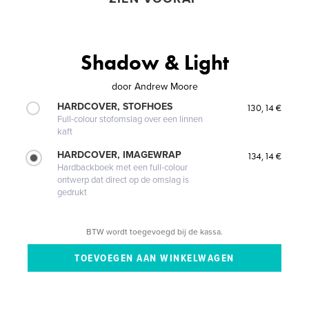
Shadow & Light
door
Andrew Moore
HARDCOVER, STOFHOES
130,14 €
Full-colour stofomslag over een linnen
kaft
HARDCOVER, IMAGEWRAP
134,14 €
Hardbackboek met een full-colour
ontwerp dat direct op de omslag is
gedrukt
BTW wordt toegevoegd bij de kassa.