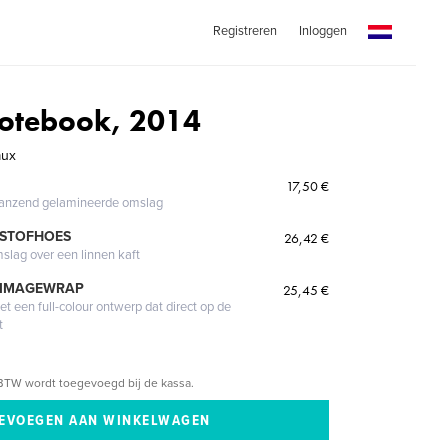
Registreren
Inloggen
 Notebook, 2014
aux
17,50 €
glanzend gelamineerde omslag
 STOFHOES
26,42 €
mslag over een linnen kaft
 IMAGEWRAP
25,45 €
 een full-colour ontwerp dat direct op de
t
BTW wordt toegevoegd bij de kassa.