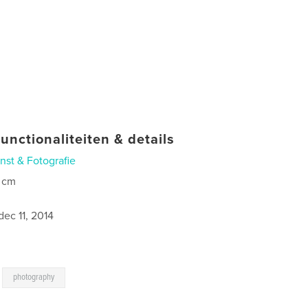
unctionaliteiten & details
nst & Fotografie
 cm
4
dec 11, 2014
,
photography