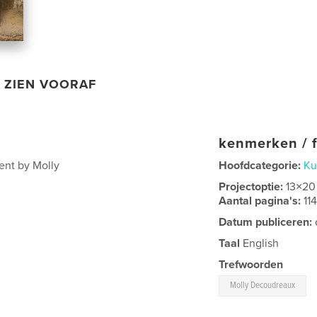
ZIEN VOORAF
kenmerken / f
ent by Molly
Hoofdcategorie:
Ku
Projectoptie:
13×20
Aantal pagina's:
11
Datum publiceren:
Taal
English
Trefwoorden
Molly Decoudreaux