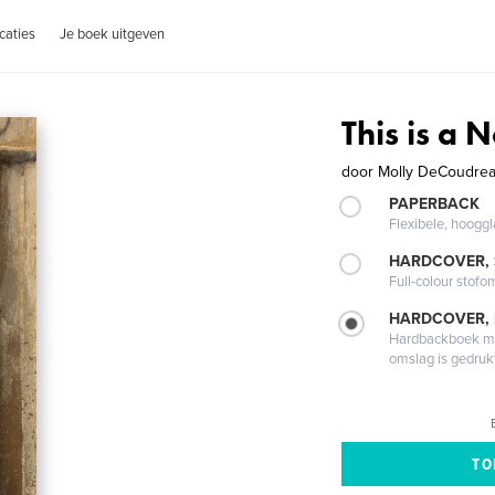
caties
Je boek uitgeven
This is a
door
Molly DeCoudre
PAPERBACK
Flexibele, hoog
HARDCOVER,
Full-colour stofo
HARDCOVER,
Hardbackboek met
omslag is gedruk