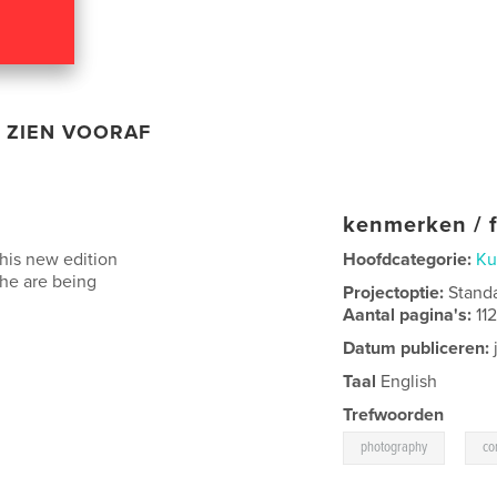
ZIEN VOORAF
kenmerken / f
his new edition
Hoofdcategorie:
Ku
he are being
Projectoptie:
Stand
Aantal pagina's:
11
Datum publiceren:
Taal
English
Trefwoorden
,
photography
co