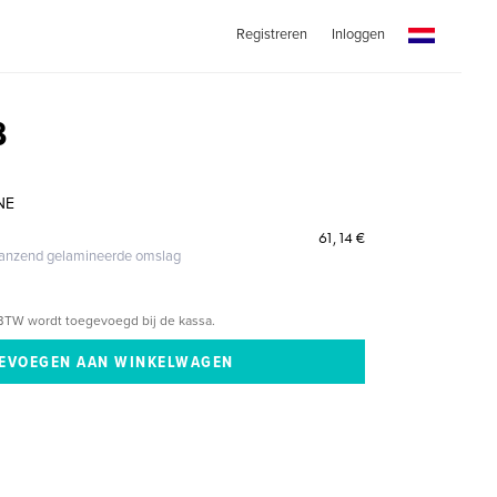
Registreren
Inloggen
8
NE
61,14 €
glanzend gelamineerde omslag
BTW wordt toegevoegd bij de kassa.