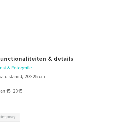
unctionaliteiten & details
nst & Fotografie
aard staand, 20×25 cm
2
jan 15, 2015
ntemporary