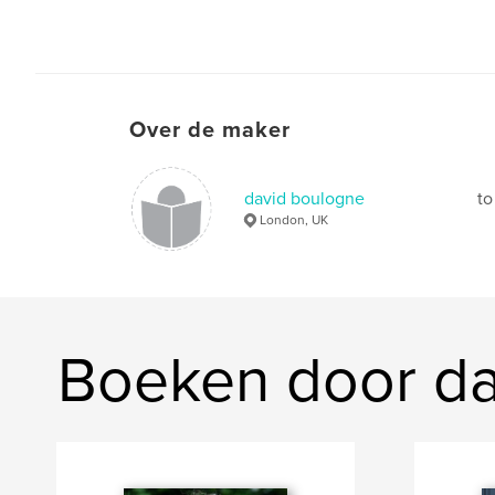
Over de maker
david boulogne
to
London, UK
Boeken door da