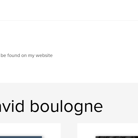
 be found on my website
vid boulogne