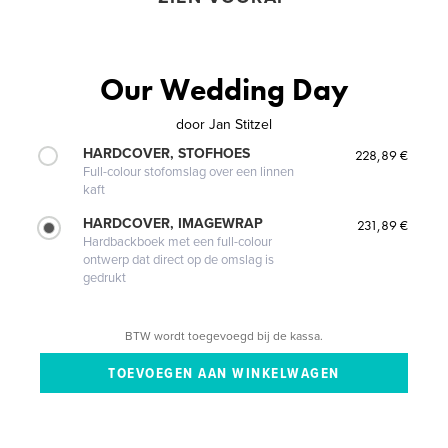
Our Wedding Day
door
Jan Stitzel
HARDCOVER, STOFHOES
228,89 €
Full-colour stofomslag over een linnen
kaft
HARDCOVER, IMAGEWRAP
231,89 €
Hardbackboek met een full-colour
ontwerp dat direct op de omslag is
gedrukt
BTW wordt toegevoegd bij de kassa.