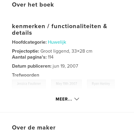
Over het boek
kenmerken / functionaliteiten &
details
Hoofdcategorie:
Huwelijk
Projectoptie:
Groot liggend, 33×28 cm
Aantal pagina's:
114
Datum publiceren:
jun 19, 2007
Trefwoorden
,
,
,
Jessica Faulkner
May 19th 2007
Ryan Hanley
Wedding
,
Faulkner
,
Hanley
MEER...
Over de maker